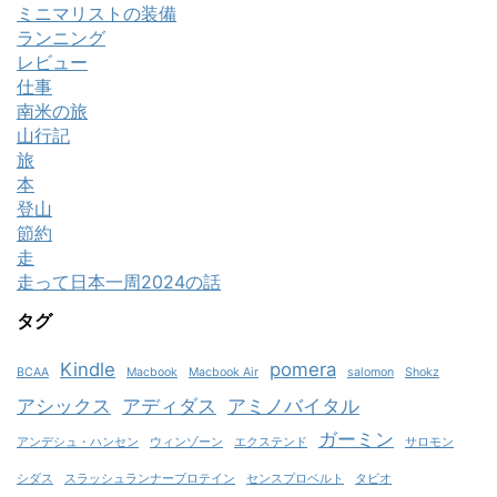
ミニマリストの装備
ランニング
レビュー
仕事
南米の旅
山行記
旅
本
登山
節約
走
走って日本一周2024の話
タグ
Kindle
pomera
BCAA
Macbook
Macbook Air
salomon
Shokz
アシックス
アディダス
アミノバイタル
ガーミン
アンデシュ・ハンセン
ウィンゾーン
エクステンド
サロモン
シダス
スラッシュランナープロテイン
センスプロベルト
タビオ