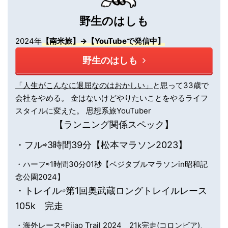
野生のはしも
2024年
【南米旅】→【YouTubeで発信中】
野生のはしも
「人生がこんなに退屈なのはおかしい」
と思って33歳で
会社をやめる。 金はないけどやりたいことをやるライフ
スタイルに変えた。 思想系旅YouTuber
【ランニング関係スペック】
・フル⇨3時間39分【松本マラソン2023】
・ハーフ⇨1時間30分01秒【ベジタブルマラソンin昭和記
念公園2024】
・トレイル⇨第1回奥武蔵ロングトレイルレース
105k 完走
・海外レース⇨Pijao Trail 2024 21k完走(コロンビア)、