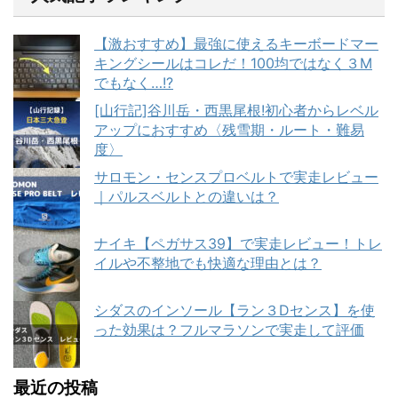
【激おすすめ】最強に使えるキーボードマー
キングシールはコレだ！100均ではなく３M
でもなく…!?
[山行記]谷川岳・西黒尾根!初心者からレベル
アップにおすすめ〈残雪期・ルート・難易
度〉
サロモン・センスプロベルトで実走レビュー
｜パルスベルトとの違いは？
ナイキ【ペガサス39】で実走レビュー！トレ
イルや不整地でも快適な理由とは？
シダスのインソール【ラン３Dセンス】を使
った効果は？フルマラソンで実走して評価
最近の投稿