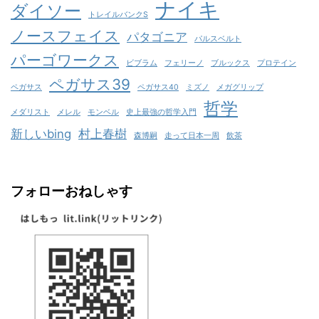
ナイキ
ダイソー
トレイルバンクS
ノースフェイス
パタゴニア
パルスベルト
パーゴワークス
ビブラム
フェリーノ
ブルックス
プロテイン
ペガサス39
ペガサス
ペガサス40
ミズノ
メガグリップ
哲学
メダリスト
メレル
モンベル
史上最強の哲学入門
新しいbing
村上春樹
森博嗣
走って日本一周
飲茶
フォローおねしゃす