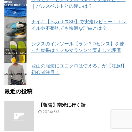
｜パルスベルトとの違いは？
ナイキ【ペガサス39】で実走レビュー！トレ
イルや不整地でも快適な理由とは？
シダスのインソール【ラン３Dセンス】を使
った効果は？フルマラソンで実走して評価
登山の服装にユニクロは使える。が【注意!】
初心者注目！
最近の投稿
【報告】南米に行く話
2024/5/3