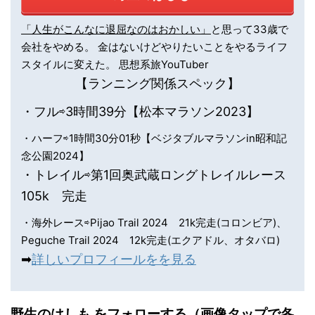
「人生がこんなに退屈なのはおかしい」
と思って33歳で
会社をやめる。 金はないけどやりたいことをやるライフ
スタイルに変えた。 思想系旅YouTuber
【ランニング関係スペック】
・フル⇨3時間39分【松本マラソン2023】
・ハーフ⇨1時間30分01秒【ベジタブルマラソンin昭和記
念公園2024】
・トレイル⇨第1回奥武蔵ロングトレイルレース
105k 完走
・海外レース⇨Pijao Trail 2024 21k完走(コロンビア)、
Peguche Trail 2024 12k完走(エクアドル、オタバロ)
➡︎
詳しいプロフィールをを見る
野生のはしも をフォローする（画像タップで各